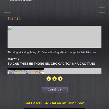
Những mảng tường ốp vách trang trí cắt bằng lazer hay những bức tường bao
quanh nhà “hững hờ” đang ...
06/6/2017
Tin tức
ỨNG DỤNG ỐNG GIÓ TRÒN TRONG ĐIỀU HÒA KHÔNG KHÍ
Thi công hệ thống thông gió tòa nhà là công việc vô cùng cần thiết hiện nay. ...
06/6/2017
SỰ CẦN THIẾT HỆ THÔNG GIÓ CHO CÁC TÒA NHÀ CAO TẦNG
1
2
3
Xem tất cả
Thi công hệ thống thông gió tòa nhà là công việc vô cùng cần thiết hiện nay. ...
18/9/2017
Cắt Laser - CNC tại cơ khí Minh Sơn
TẤM VÁCH NGĂN NGHỆ THUẬT ĐANG LÀ XU HƯỚNG THỊNH