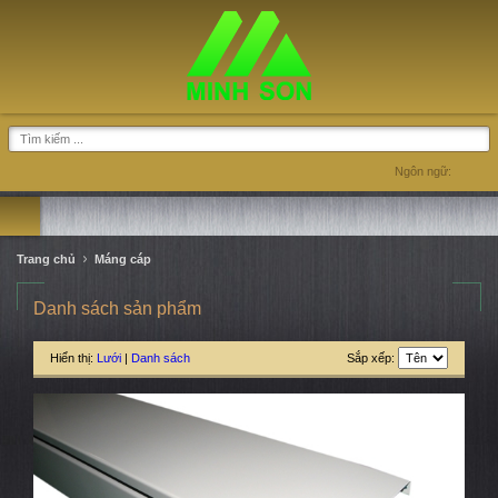
Ngôn ngữ:
Trang chủ
Máng cáp
Danh sách sản phẩm
Hiển thị:
Lưới
|
Danh sách
Sắp xếp: