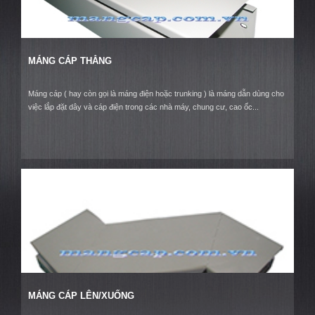
MÁNG CÁP THẲNG
Máng cáp ( hay còn gọi là máng điện hoặc trunking ) là máng dẫn dùng cho
việc lắp đặt dây và cáp điện trong các nhà máy, chung cư, cao ốc...
MÁNG CÁP LÊN/XUỐNG