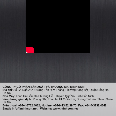
HÀNH TRONG TRANG TRÍ NỘI THẤT (PHẦN 1)
Những mảng tường ốp vách trang trí cắt bằng lazer hay những bức tường bao
quanh nhà “hững hờ” đang ...
CÔNG TY CỔ PHẦN SẢN XUẤT VÀ THƯƠNG MẠI MINH SƠN
Địa chỉ
: Số 22, Ngõ 232, Đường Tôn Đức Thắng, Phường Hàng Bột, Quận Đống Đa,
Hà Nội.
Nhà Máy
: Thôn Hà Liễu, Xã Phương Liễu, Huyện Quế Võ, Tỉnh Bắc Ninh.
Văn phòng giao dịch:
Phòng 602, Tòa nhà HH2-Bắc Hà, Đường Tố Hữu, Thanh Xuân,
Hà Nội.
Điện thoại: +84-4-3732.4662; Hotline: +84-9-13.52.39.70; Fax: +84-4-3732.4642
Email: info@minhson.net; Website: www.minhson.net