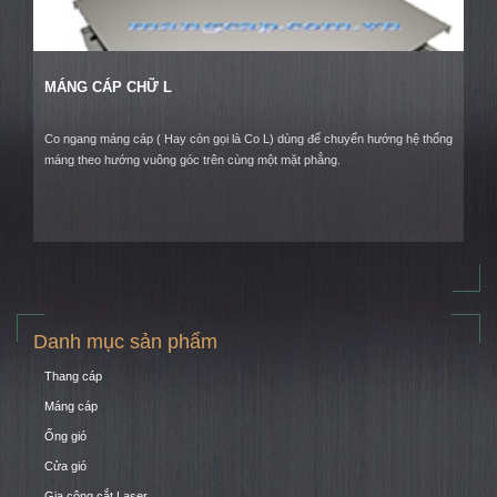
MÁNG CÁP CHỮ L
Co ngang máng cáp ( Hay còn gọi là Co L) dùng để chuyển hướng hệ thống
06/6/2017
máng theo hướng vuông góc trên cùng một mặt phẳng.
SỰ CẦN THIẾT HỆ THÔNG GIÓ CHO CÁC TÒA NHÀ CAO TẦNG
Thi công hệ thống thông gió tòa nhà là công việc vô cùng cần thiết hiện nay. ...
Danh mục sản phẩm
18/9/2017
TẤM VÁCH NGĂN NGHỆ THUẬT ĐANG LÀ XU HƯỚNG THỊNH
Thang cáp
HÀNH TRONG TRANG TRÍ NỘI THẤT (PHẦN 1)
Máng cáp
Ống gió
Cửa gió
Gia công cắt Laser