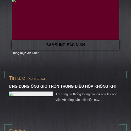
SAMSUNG BẮC NINH
Hạng mục Air Duct
Hạn
Tin tức
- Xem tất cả
ỊNH
ỨNG DỤNG ỐNG GIÓ TRÒN TRONG ĐIỀU HÒA KHÔNG KHÍ
SỰ 
TẦN
Thi công hệ thống thông gió tòa nhà là công
 bằng
việc vô cùng cần thiết hiện nay. ...
hà