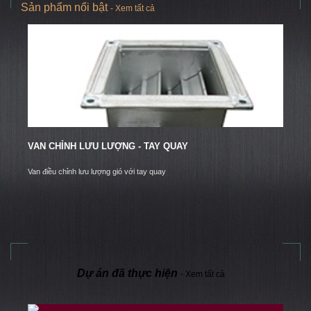
Sản phẩm nổi bật
- Xem tất cả
VAN CHỈNH LƯU LƯỢNG - TAY QUAY
CÚ
Van điều chỉnh lưu lượng gió với tay quay
Cút 
ống
Dự án đã thực hiện
- Xem tất cả